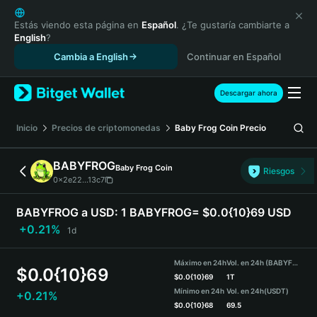
English
日本語
Estás viendo esta página en
Español
. ¿Te gustaría cambiarte a
English
?
Tiếng Việt
Cambia a English
Continuar en Español
Русский
Español (Latinoamérica)
Türkçe
Descargar ahora
Italiano
Français
Inicio
Precios de criptomonedas
Baby Frog Coin
Precio
Deutsch
简体中文
BABYFROG
Baby Frog Coin
Riesgos
繁體中文
0x2e22...13c7
Português (Portugal)
Bahasa Indonesia
BABYFROG a USD:
1 BABYFROG= $0.0{10}69 USD
ภาษาไทย
+0.21%
1d
हिन्दी
বাংলা
Máximo en 24h
Vol. en 24h (BABYFROG)
$
0.0{10}69
Español
$
0.0{10}69
1T
Mínimo en 24h
Vol. en 24h
(USDT)
+0.21%
Português (Brasil)
$
0.0{10}68
69.5
Español (Argentina)