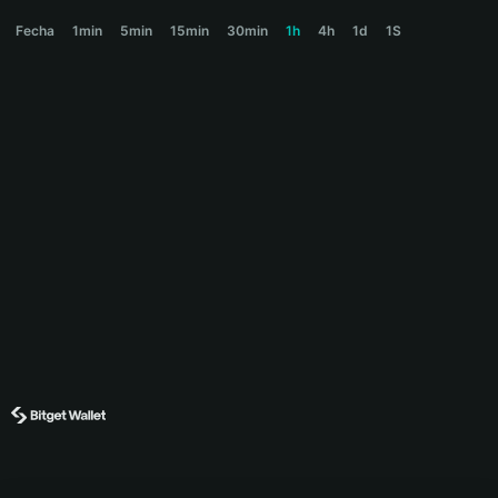
BABYFROG Price Chart
Fecha
1min
5min
15min
30min
1h
4h
1d
1S