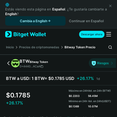
English
日本語
Estás viendo esta página en
Español
. ¿Te gustaría cambiarte a
English
?
Tiếng Việt
Cambia a English
Continuar en Español
Русский
Español (Latinoamérica)
Türkçe
Descargar ahora
Italiano
Français
Inicio
Precios de criptomonedas
Bitway Token
Precio
Deutsch
简体中文
BTW
Bitway Token
Riesgos
繁體中文
0x4440...ACaA
Português (Portugal)
Bahasa Indonesia
BTW a USD:
1 BTW= $0.1785 USD
+26.17%
1d
ภาษาไทย
हिन्दी
Máximo en 24h
Vol. en 24h (BTW)
$
0.1785
বাংলা
$
0.2203
56.45M
Mínimo en 24h
Vol. en 24h
(USDT)
+26.17%
Español
$
0.1369
10.07M
Português (Brasil)
BTW Price Chart
Español (Argentina)