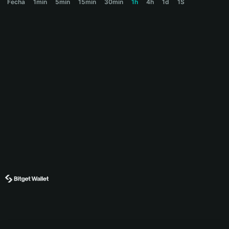
Fecha
1min
5min
15min
30min
1h
4h
1d
1S