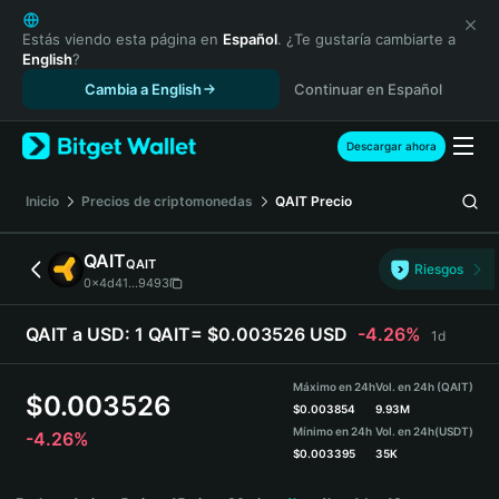
English
日本語
Estás viendo esta página en
Español
. ¿Te gustaría cambiarte a
English
?
Tiếng Việt
Cambia a English
Continuar en Español
Русский
Español (Latinoamérica)
Türkçe
Descargar ahora
Italiano
Français
Inicio
Precios de criptomonedas
QAIT
Precio
Deutsch
简体中文
QAIT
QAIT
Riesgos
繁體中文
0x4d41...9493
Português (Portugal)
Bahasa Indonesia
QAIT a USD:
1 QAIT= $0.003526 USD
-4.26%
1d
ภาษาไทย
हिन्दी
Máximo en 24h
Vol. en 24h (QAIT)
$
0.003526
বাংলা
$
0.003854
9.93M
Mínimo en 24h
Vol. en 24h
(USDT)
-4.26%
Español
$
0.003395
35K
Português (Brasil)
QAIT Price Chart
Español (Argentina)