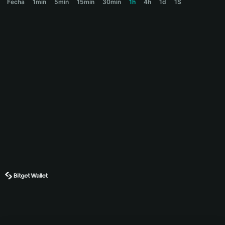
Fecha
1min
5min
15min
30min
1h
4h
1d
1S