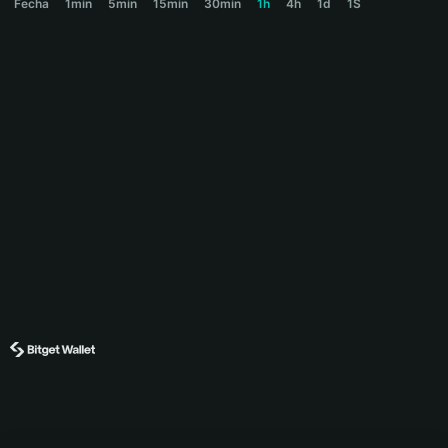
Fecha
1min
5min
15min
30min
1h
4h
1d
1S