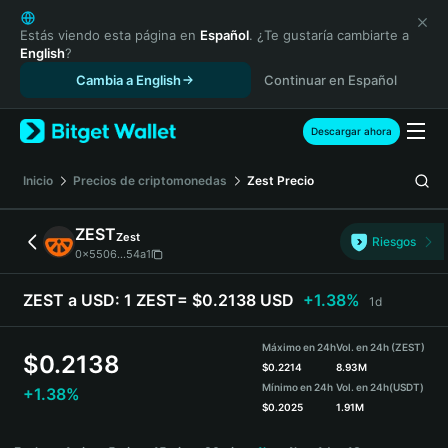
English
日本語
Estás viendo esta página en
Español
. ¿Te gustaría cambiarte a
English
?
Tiếng Việt
Cambia a English
Continuar en Español
Русский
Español (Latinoamérica)
Türkçe
Descargar ahora
Italiano
Français
Inicio
Precios de criptomonedas
Zest
Precio
Deutsch
简体中文
ZEST
Zest
Riesgos
繁體中文
0x5506...54a1
Português (Portugal)
Bahasa Indonesia
ZEST a USD:
1 ZEST= $0.2138 USD
+1.38%
1d
ภาษาไทย
हिन्दी
Máximo en 24h
Vol. en 24h (ZEST)
$
0.2138
বাংলা
$
0.2214
8.93M
Mínimo en 24h
Vol. en 24h
(USDT)
+1.38%
Español
$
0.2025
1.91M
Português (Brasil)
ZEST Price Chart
Español (Argentina)