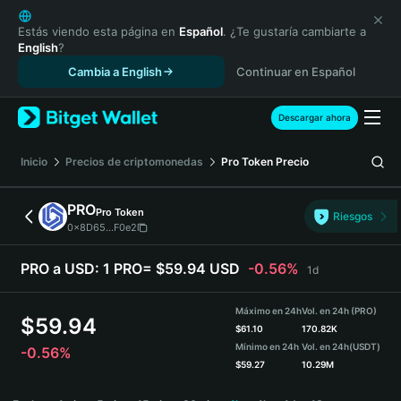
English
日本語
Estás viendo esta página en
Español
. ¿Te gustaría cambiarte a
English
?
Tiếng Việt
Cambia a English
Continuar en Español
Русский
Español (Latinoamérica)
Türkçe
Descargar ahora
Italiano
Français
Inicio
Precios de criptomonedas
Pro Token
Precio
Deutsch
简体中文
PRO
Pro Token
Riesgos
繁體中文
0x8D65...F0e2
Português (Portugal)
Bahasa Indonesia
PRO a USD:
1 PRO= $59.94 USD
-0.56%
1d
ภาษาไทย
हिन्दी
Máximo en 24h
Vol. en 24h (PRO)
$
59.94
বাংলা
$
61.10
170.82K
Mínimo en 24h
Vol. en 24h
(USDT)
-0.56%
Español
$
59.27
10.29M
Português (Brasil)
PRO Price Chart
Español (Argentina)