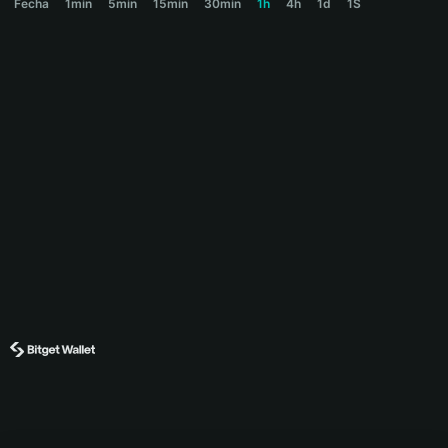
Fecha
1min
5min
15min
30min
1h
4h
1d
1S