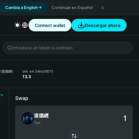
Cambia a English
Continuar en Español
Connect wallet
Descargar ahora
h (道德經)
Vol. en 24h
(USDT)
13.3
ro
Swap
道德經
Ton