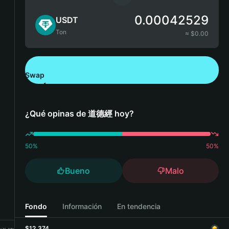
0.00042529
USDT
Ton
≈ $
0.00
Swap
Descarga Bitget Wallet
¿Qué opinas de 道德經 hoy?
50
%
50
%
Bueno
Malo
Fondo
Información
En tendencia
$12,374