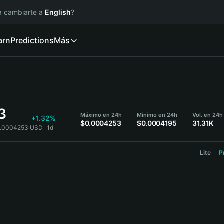
ía cambiarte a
English
?
arn
Predictions
Más
3
Máximo en 24h
Mínimo en 24h
Vol. en 24
+1.32%
$0.0004253
$0.0004195
31.31K
.0004253 USD
1d
Lite
P