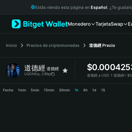
English
Estás viendo esta página en
Español
. ¿Te gustar
日本語
Tiếng Việt
Monedero
Tarjeta
Swap
E
Русский
Español (Latinoamérica)
Türkçe
Italiano
Inicio
Precios de criptomonedas
道德經
Precio
Français
Deutsch
$
0.000425
道德經
简体中文
道德經
繁體中文
UQDNSq...C8bp
道德經 a USD:
1 道德經= $0
Português (Portugal)
道德經 Price Chart
Bahasa Indonesia
Fecha
1min
5min
15min
30min
1h
4h
1d
1S
ภาษาไทย
हिन्दी
বাংলা
Español
Português (Brasil)
Español (Argentina)