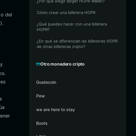
¿Por qué elegir Bitget HOPR Wallet?
Cómo crear una billetera HOPR
 o del
).
¿Qué puedes hacer con una billetera
HOPR?
¿En qué se diferencian las billeteras HOPR
de otras billeteras cripto?
Otro monedero cripto
ad
os.
ves
Goatecoin
Pew
a
úa
we are here to stay
tener
Boots