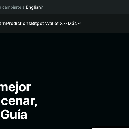
ía cambiarte a
English
?
arn
Predictions
Bitget Wallet X
Más
mejor
cenar,
(Guía