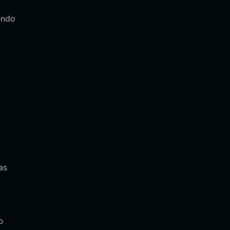
endo
as
o