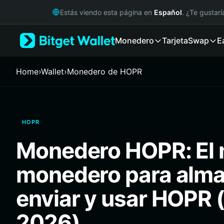
English
Estás viendo esta página en
Español
. ¿Te gustar
日本語
Tiếng Việt
Monedero
Tarjeta
Swap
E
Русский
Español (Latinoamérica)
Türkçe
Home
›
Wallet
›
Monedero de HOPR
Italiano
Français
Deutsch
简体中文
HOPR
繁體中文
Português (Portugal)
Monedero HOPR: El 
Bahasa Indonesia
ภาษาไทย
monedero para alma
हिन्दी
বাংলা
enviar y usar HOPR 
Español
Português (Brasil)
2026)
Español (Argentina)