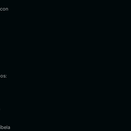
 con
os:
n
íbela