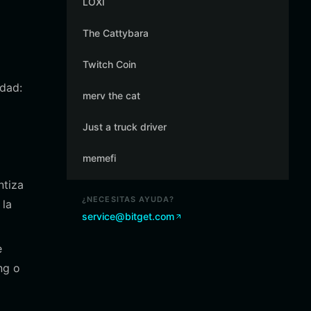
LOXI
The Cattybara
Twitch Coin
idad:
merv the cat
Just a truck driver
memefi
ntiza
¿NECESITAS AYUDA?
 la
service@bitget.com
e
ng o