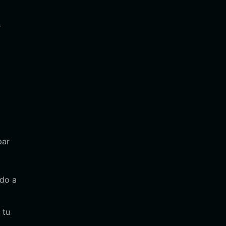
e
par
ndo a
 tu