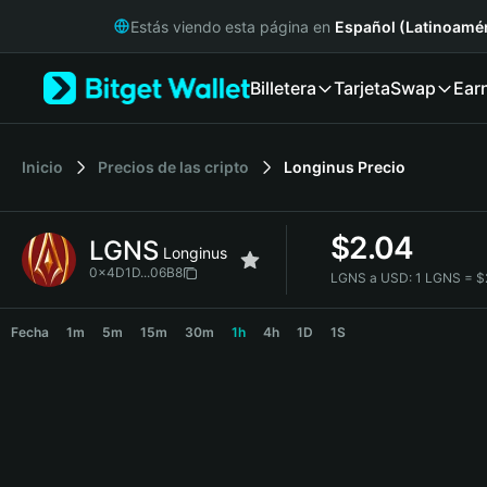
English
Estás viendo esta página en
Español (Latinoamér
日本語
Tiếng Việt
Billetera
Tarjeta
Swap
Ear
Русский
Español (Latinoamérica)
Türkçe
Italiano
Inicio
Precios de las cripto
Longinus
Precio
Français
Deutsch
$
2.04
LGNS
简体中文
Longinus
繁體中文
0x4D1D...06B8
LGNS a USD:
1 LGNS = 
Português (Portugal)
LGNS Price Chart
Bahasa Indonesia
Fecha
1m
5m
15m
30m
1h
4h
1D
1S
ภาษาไทย
हिन्दी
বাংলা
Español
Português (Brasil)
Español (Argentina)