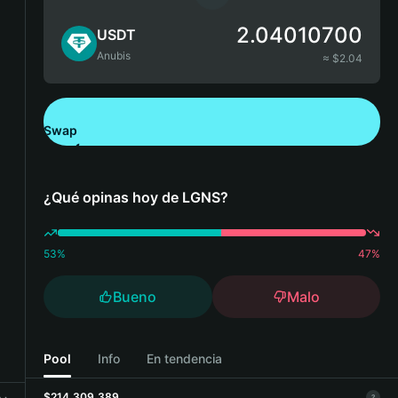
2.04010700
USDT
Anubis
≈ $
2.04
Swap
Descarga Bitget Wallet
¿Qué opinas hoy de LGNS?
53
%
47
%
Bueno
Malo
Pool
Info
En tendencia
$214,309,389
?