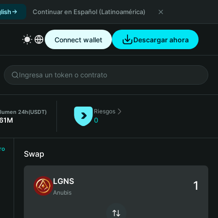
lish
Continuar en Español (Latinoamérica)
Connect wallet
Descargar ahora
Riesgos
lumen 24h
(USDT)
.61M
0
ro
Swap
LGNS
Anubis