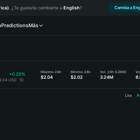
ica)
. ¿Te gustaría cambiarte a
English
?
Cambia a Eng
n
Predictions
Más
Máximo 24h
Mínimo 24h
Vol. 24h (LGNS)
Vo
+0.20%
$2.04
$2.02
3.24M
6
$2.04 USD
1D
Lite
P