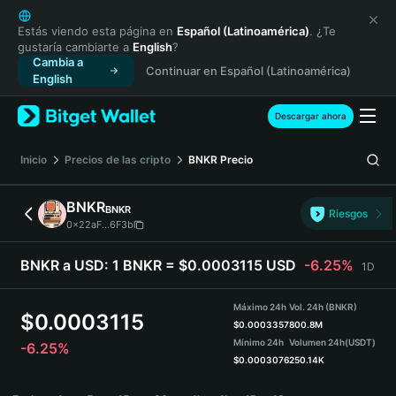
English
日本語
Estás viendo esta página en
Español (Latinoamérica)
. ¿Te
gustaría cambiarte a
English
?
Tiếng Việt
Cambia a
Continuar en Español (Latinoamérica)
Русский
English
Español (Latinoamérica)
Türkçe
Descargar ahora
Italiano
Français
Inicio
Precios de las cripto
BNKR
Precio
Deutsch
简体中文
BNKR
BNKR
Riesgos
繁體中文
0x22aF...6F3b
Português (Portugal)
Bahasa Indonesia
BNKR a USD:
1 BNKR = $0.0003115 USD
-6.25%
1D
ภาษาไทย
हिन्दी
Máximo 24h
Vol. 24h (BNKR)
$
0.0003115
বাংলা
$
0.0003357
800.8M
Mínimo 24h
Volumen 24h
(USDT)
-6.25%
Español
$
0.0003076
250.14K
Português (Brasil)
BNKR Price Chart
Español (Argentina)