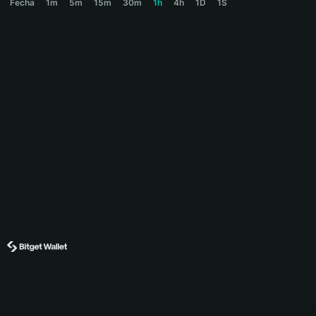
Fecha
1m
5m
15m
30m
1h
4h
1D
1S