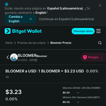
English
日本語
Estás viendo esta página en
Español (Latinoamérica)
. ¿Te
gustaría cambiarte a
English
?
Tiếng Việt
Cambia a
Continuar en Español (Latinoamérica)
Русский
English
Español (Latinoamérica)
Türkçe
Descargar ahora
Italiano
Français
Inicio
Precios de las cripto
Bloomer
Precio
Deutsch
简体中文
BLOOMER
Bloomer
Riesgos
繁體中文
0x31F3...7df0
Português (Portugal)
Bahasa Indonesia
BLOOMER a USD:
1 BLOOMER = $3.23 USD
0.00%
ภาษาไทย
1D
हिन्दी
বাংলা
Máximo 24h
Vol. 24h (BLOOMER)
$
3.23
Español
$
0.00
--
Mínimo 24h
Volumen 24h
(USDT)
0.00%
Português (Brasil)
$
0.00
--
Español (Argentina)