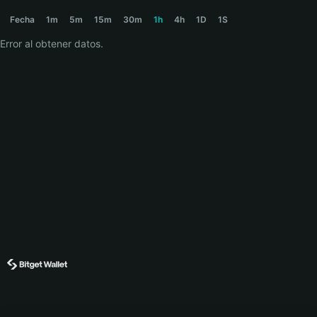
BLOOMER Price Chart
Fecha
1m
5m
15m
30m
1h
4h
1D
1S
Error al obtener datos.