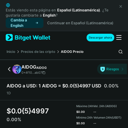
English
日本語
Estás viendo esta página en
Español (Latinoamérica)
. ¿Te
gustaría cambiarte a
English
?
Tiếng Việt
Cambia a
Continuar en Español (Latinoamérica)
Русский
English
Español (Latinoamérica)
Türkçe
Descargar ahora
Italiano
Français
Inicio
Precios de las cripto
AIDOG
Precio
Deutsch
简体中文
AIDOG
AIDOG
Riesgos
繁體中文
0x4f10...ab07
Português (Portugal)
Bahasa Indonesia
AIDOG a USD:
1 AIDOG = $0.0{5}4997 USD
0.00%
ภาษาไทย
1D
हिन्दी
বাংলা
Máximo 24h
Vol. 24h (AIDOG)
$
0.0{5}4997
Español
$
0.00
--
Mínimo 24h
Volumen 24h
(USDT)
0.00%
Português (Brasil)
$
0.00
--
Español (Argentina)