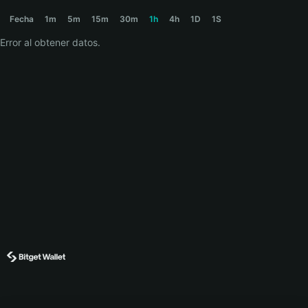
AIDOG Price Chart
Fecha
1m
5m
15m
30m
1h
4h
1D
1S
Error al obtener datos.