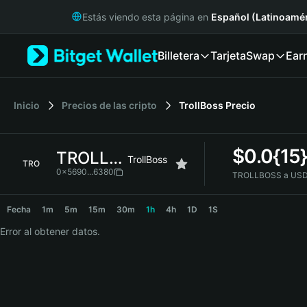
English
Estás viendo esta página en
Español (Latinoamér
日本語
Tiếng Việt
Billetera
Tarjeta
Swap
Ear
Русский
Español (Latinoamérica)
Türkçe
Italiano
Inicio
Precios de las cripto
TrollBoss
Precio
Français
Deutsch
$
0.0{15
TROLLBOSS
简体中文
TrollBoss
TRO
繁體中文
0x5690...6380
TROLLBOSS a USD
Português (Portugal)
TROLLBOSS Price Chart
Bahasa Indonesia
Fecha
1m
5m
15m
30m
1h
4h
1D
1S
ภาษาไทย
Error al obtener datos.
हिन्दी
বাংলা
Español
Português (Brasil)
Español (Argentina)