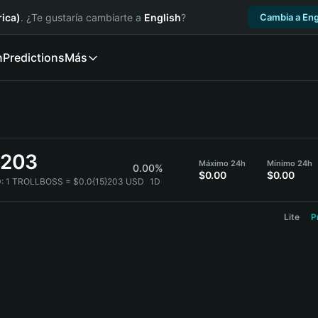
ica)
. ¿Te gustaría cambiarte a
English
?
Cambia a Eng
n
Predictions
Más
}203
Máximo 24h
Mínimo 24h
0.00%
$0.00
$0.00
:
1 TROLLBOSS = $0.0{15}203 USD
1D
Lite
P