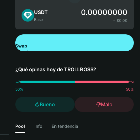
0.00000000
USDT
Base
≈ $
0.00
Swap
Descarga Bitget Wallet
¿Qué opinas hoy de TROLLBOSS?
50
%
50
%
Bueno
Malo
Pool
Info
En tendencia