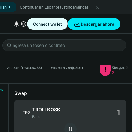
lish
Continuar en Español (Latinoamérica)
Connect wallet
Descargar ahora
Riesgos
Vol. 24h (TROLLBOSS)
Volumen 24h
(USDT)
--
--
2
ro
Swap
TROLLBOSS
TRO
Base