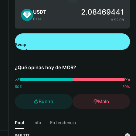
2.08469441
USDT
Base
≈ $
2.08
Swap
Descarga Bitget Wallet
¿Qué opinas hoy de MOR?
50
%
50
%
Bueno
Malo
Pool
Info
En tendencia
$68,717