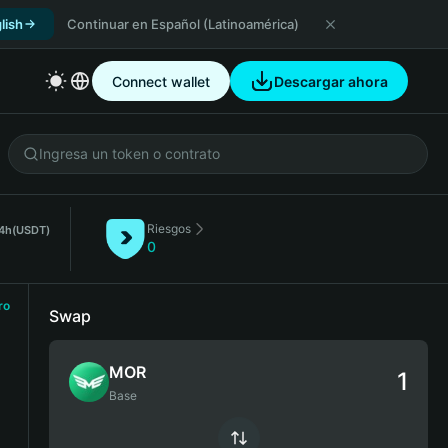
lish
Continuar en Español (Latinoamérica)
Connect wallet
Descargar ahora
Riesgos
4h
(USDT)
0
ro
Swap
MOR
Base