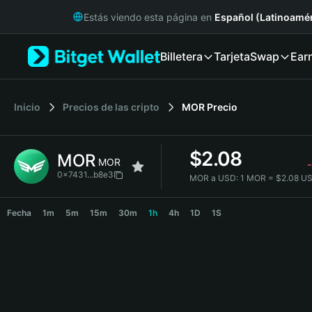
English
Estás viendo esta página en
Español (Latinoamér
日本語
Tiếng Việt
Billetera
Tarjeta
Swap
Ear
Русский
Español (Latinoamérica)
Türkçe
Italiano
Inicio
Precios de las cripto
MOR
Precio
Français
Deutsch
$
2.08
MOR
简体中文
MOR
-
繁體中文
0x7431...b8e3
MOR a USD:
1 MOR = $2.08 U
Português (Portugal)
MOR Price Chart
Bahasa Indonesia
Fecha
1m
5m
15m
30m
1h
4h
1D
1S
ภาษาไทย
हिन्दी
বাংলা
Español
Português (Brasil)
Español (Argentina)