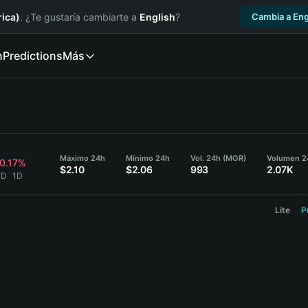
ica)
. ¿Te gustaría cambiarte a
English
?
Cambia a Eng
n
Predictions
Más
Máximo 24h
Mínimo 24h
Vol. 24h (MOR)
Volumen 2
0.17%
$2.10
$2.06
993
2.07K
SD
1D
Lite
P