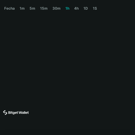
H1DR4 Price Chart
Fecha
1m
5m
15m
30m
1h
4h
1D
1S