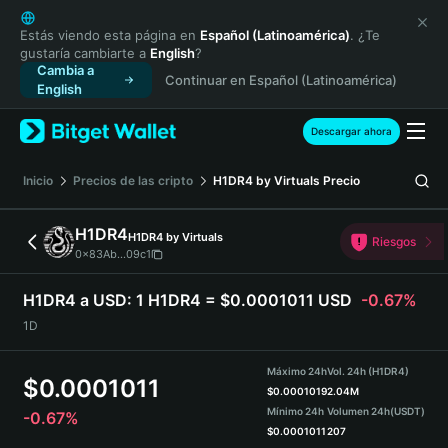
English
日本語
Estás viendo esta página en
Español (Latinoamérica)
. ¿Te
gustaría cambiarte a
English
?
Tiếng Việt
Cambia a
Continuar en Español (Latinoamérica)
Русский
English
Español (Latinoamérica)
Türkçe
Descargar ahora
Italiano
Français
Inicio
Precios de las cripto
H1DR4 by Virtuals
Precio
Deutsch
简体中文
H1DR4
H1DR4 by Virtuals
Riesgos
繁體中文
0x83Ab...09c1
Português (Portugal)
Bahasa Indonesia
H1DR4 a USD:
1 H1DR4 = $0.0001011 USD
-0.67%
ภาษาไทย
1D
हिन्दी
বাংলা
Máximo 24h
Vol. 24h (H1DR4)
$
0.0001011
Español
$
0.0001019
2.04M
Mínimo 24h
Volumen 24h
(USDT)
-0.67%
Português (Brasil)
$
0.0001011
207
Español (Argentina)