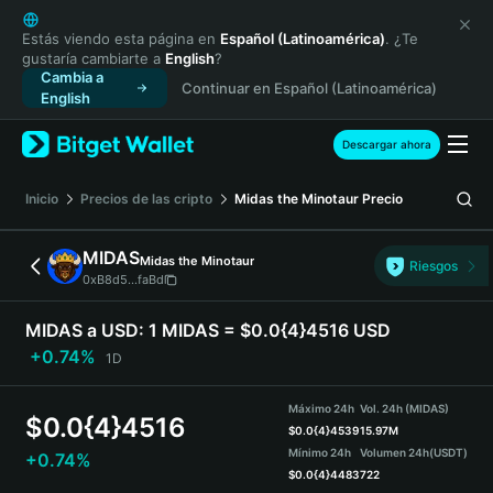
English
日本語
Estás viendo esta página en
Español (Latinoamérica)
. ¿Te
gustaría cambiarte a
English
?
Tiếng Việt
Cambia a
Continuar en Español (Latinoamérica)
Русский
English
Español (Latinoamérica)
Türkçe
Descargar ahora
Italiano
Français
Inicio
Precios de las cripto
Midas the Minotaur
Precio
Deutsch
简体中文
MIDAS
Midas the Minotaur
Riesgos
繁體中文
0xB8d5...faBd
Português (Portugal)
Bahasa Indonesia
MIDAS a USD:
1 MIDAS = $0.0{4}4516 USD
ภาษาไทย
+0.74%
1D
हिन्दी
বাংলা
Máximo 24h
Vol. 24h (MIDAS)
$
0.0{4}4516
Español
$
0.0{4}4539
15.97M
Mínimo 24h
Volumen 24h
(USDT)
+0.74%
Português (Brasil)
$
0.0{4}4483
722
Español (Argentina)