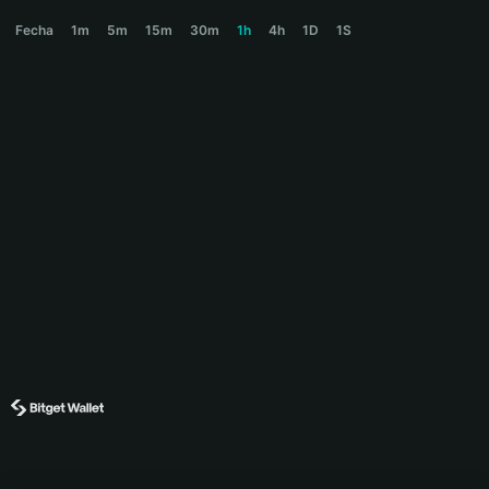
MIDAS Price Chart
Fecha
1m
5m
15m
30m
1h
4h
1D
1S