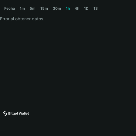
MYRAD Price Chart
Fecha
1m
5m
15m
30m
1h
4h
1D
1S
Error al obtener datos.