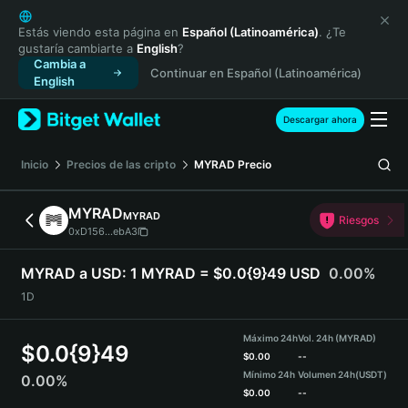
English
日本語
Estás viendo esta página en
Español (Latinoamérica)
. ¿Te
gustaría cambiarte a
English
?
Tiếng Việt
Cambia a
Continuar en Español (Latinoamérica)
Русский
English
Español (Latinoamérica)
Türkçe
Descargar ahora
Italiano
Français
Inicio
Precios de las cripto
MYRAD
Precio
Deutsch
简体中文
MYRAD
MYRAD
Riesgos
繁體中文
0xD156...ebA3
Português (Portugal)
Bahasa Indonesia
MYRAD a USD:
1 MYRAD = $0.0{9}49 USD
0.00%
ภาษาไทย
1D
हिन्दी
বাংলা
Máximo 24h
Vol. 24h (MYRAD)
$
0.0{9}49
Español
$
0.00
--
Mínimo 24h
Volumen 24h
(USDT)
0.00%
Português (Brasil)
$
0.00
--
Español (Argentina)