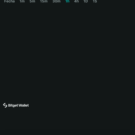
Fecha
1m
5m
15m
30m
1h
4h
1D
1S