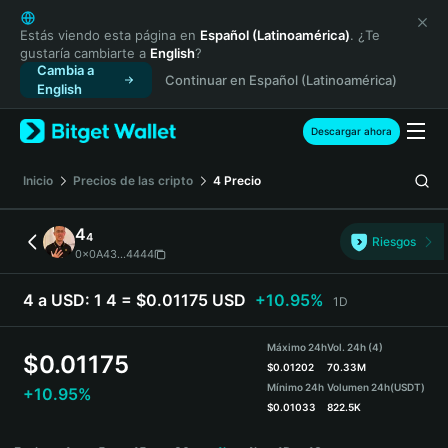
English
日本語
Estás viendo esta página en
Español (Latinoamérica)
. ¿Te
gustaría cambiarte a
English
?
Tiếng Việt
Cambia a
Continuar en Español (Latinoamérica)
Русский
English
Español (Latinoamérica)
Türkçe
Descargar ahora
Italiano
Français
Inicio
Precios de las cripto
4
Precio
Deutsch
简体中文
4
4
Riesgos
繁體中文
0x0A43...4444
Português (Portugal)
Bahasa Indonesia
4 a USD:
1 4 = $0.01175 USD
+10.95%
1D
ภาษาไทย
हिन्दी
Máximo 24h
Vol. 24h (4)
$
0.01175
বাংলা
$
0.01202
70.33M
Mínimo 24h
Volumen 24h
(USDT)
+10.95%
Español
$
0.01033
822.5K
Português (Brasil)
4 Price Chart
Español (Argentina)