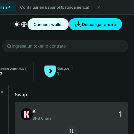
lish
Continuar en Español (Latinoamérica)
Connect wallet
Descargar ahora
Riesgos
lumen 24h
(USDT)
3
0
ro
Swap
K
BNB Chain