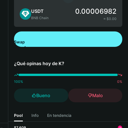
0.00006982
USDT
BNB Chain
≈ $
0.00
Swap
Descarga Bitget Wallet
¿Qué opinas hoy de K?
100
%
0
%
Bueno
Malo
Pool
Info
En tendencia
$7,609