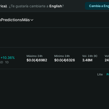
ica)
. ¿Te gustaría cambiarte a
English
?
Cambia a Eng
n
Predictions
Más
Máximo 24h
Mínimo 24h
Vol. 24h (K)
Vo
+10.36%
$0.0{4}6982
$0.0{4}6326
3.48M
24
USD
1D
Lite
P