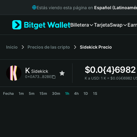
English
Estás viendo esta página en
Español (Latinoamér
日本語
Tiếng Việt
Billetera
Tarjeta
Swap
Ear
Русский
Español (Latinoamérica)
Türkçe
Italiano
Inicio
Precios de las cripto
Sidekick
Precio
Français
Deutsch
$
0.0{4}6982
K
简体中文
Sidekick
繁體中文
0x0A73...B2BE
K a USD:
1 K = $0.0{4}6982 
Português (Portugal)
K Price Chart
Bahasa Indonesia
Fecha
1m
5m
15m
30m
1h
4h
1D
1S
ภาษาไทย
हिन्दी
বাংলা
Español
Português (Brasil)
Español (Argentina)