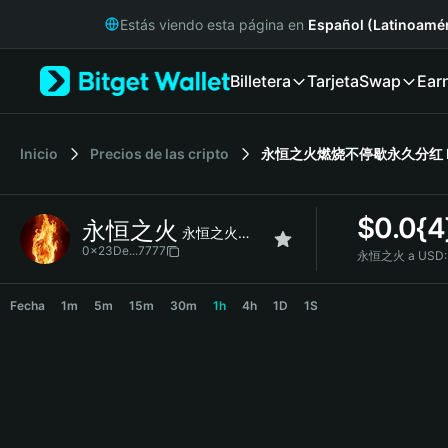
English
Estás viendo esta página en
Español (Latinoamér
日本語
Tiếng Việt
Billetera
Tarjeta
Swap
Ear
Русский
Español (Latinoamérica)
Türkçe
Italiano
Inicio
Precios de las cripto
永恒之火燃烧不停歇永久分红
Français
Deutsch
$
0.0{4
永恒之火
简体中文
永恒之火燃烧不停歇永久分红
繁體中文
0x23De...7777
永恒之火 a USD:
Português (Portugal)
永恒之火 Price Chart
Bahasa Indonesia
Fecha
1m
5m
15m
30m
1h
4h
1D
1S
ภาษาไทย
हिन्दी
বাংলা
Español
Português (Brasil)
Español (Argentina)