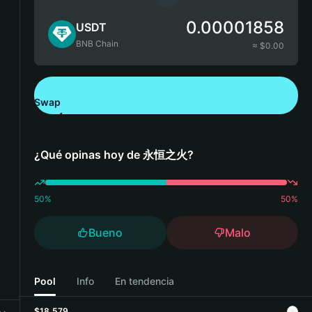
0.00001858
USDT
BNB Chain
≈ $
0.00
Swap
Descarga Bitget Wallet
¿Qué opinas hoy de 永恒之火?
50
%
50
%
Bueno
Malo
Pool
Info
En tendencia
$18,579