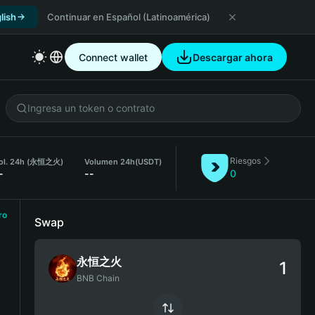
lish
Continuar en Español (Latinoamérica)
Connect wallet
Descargar ahora
Riesgos
ol. 24h (永恒之火)
Volumen 24h
(USDT)
-
--
0
ro
Swap
永恒之火
BNB Chain