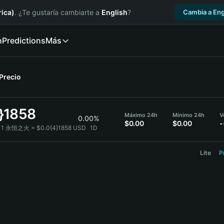
ica)
. ¿Te gustaría cambiarte a
English
?
Cambia a Eng
n
Predictions
Más
Precio
}1858
Máximo 24h
Mínimo 24h
V
0.00%
$0.00
$0.00
-
1 永恒之火 = $0.0{4}1858 USD
1D
Lite
P