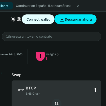
lish
Continuar en Español (Latinoamérica)
Connect wallet
Descargar ahora
Riesgos
lumen 24h
(USDT)
1
ro
Swap
BTCP
BTC
BNB Chain