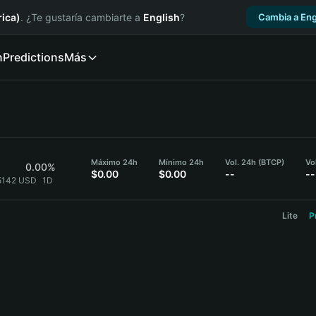
ica)
. ¿Te gustaría cambiarte a
English
?
Cambia a Eng
n
Predictions
Más
Máximo 24h
Mínimo 24h
Vol. 24h (BTCP)
Vo
0.00%
$0.00
$0.00
--
--
5142 USD
1D
Lite
P