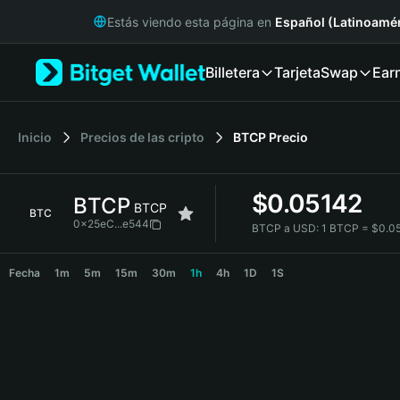
English
Estás viendo esta página en
Español (Latinoamér
日本語
Tiếng Việt
Billetera
Tarjeta
Swap
Ear
Русский
Español (Latinoamérica)
Türkçe
Italiano
Inicio
Precios de las cripto
BTCP
Precio
Français
Deutsch
$
0.05142
BTCP
简体中文
BTCP
BTC
繁體中文
0x25eC...e544
BTCP a USD:
1 BTCP = $0.0
Português (Portugal)
BTCP Price Chart
Bahasa Indonesia
Fecha
1m
5m
15m
30m
1h
4h
1D
1S
ภาษาไทย
हिन्दी
বাংলা
Español
Português (Brasil)
Español (Argentina)