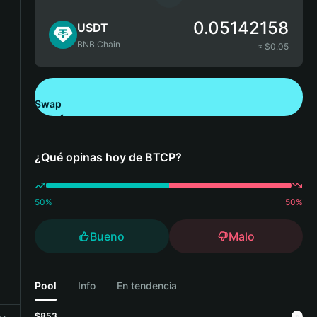
0.05142158
USDT
BNB Chain
≈ $
0.05
Swap
Descarga Bitget Wallet
¿Qué opinas hoy de BTCP?
50
%
50
%
Bueno
Malo
Pool
Info
En tendencia
$853