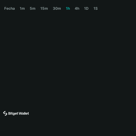
安小将 Price Chart
Fecha
1m
5m
15m
30m
1h
4h
1D
1S