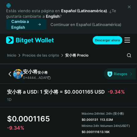
English
日本語
Estás viendo esta página en
Español (Latinoamérica)
. ¿Te
gustaría cambiarte a
English
?
Tiếng Việt
Cambia a
Continuar en Español (Latinoamérica)
Русский
English
Español (Latinoamérica)
Türkçe
Descargar ahora
Italiano
Français
Inicio
Precios de las cripto
安小将
Precio
Deutsch
简体中文
安小将
安小将
Riesgos
繁體中文
0x4444...ADAF
Português (Portugal)
Bahasa Indonesia
安小将 a USD:
1 安小将 = $0.0001165 USD
-9.34%
ภาษาไทย
1D
हिन्दी
বাংলা
Máximo 24h
Vol. 24h (安小将)
$
0.0001165
Español
$
0.000131
113.02M
Mínimo 24h
Volumen 24h
(USDT)
-9.34%
Português (Brasil)
$
0.0001116
13.16K
Español (Argentina)