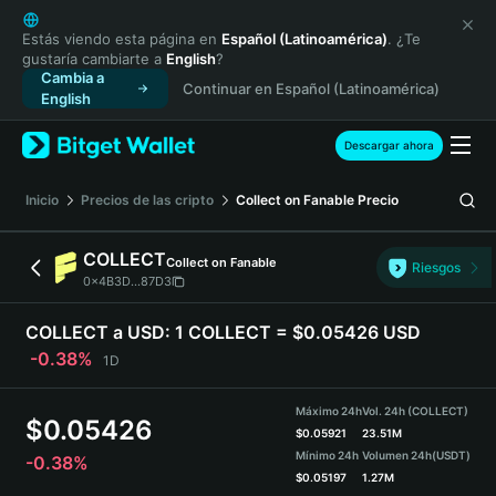
English
日本語
Estás viendo esta página en
Español (Latinoamérica)
. ¿Te
gustaría cambiarte a
English
?
Tiếng Việt
Cambia a
Continuar en Español (Latinoamérica)
Русский
English
Español (Latinoamérica)
Türkçe
Descargar ahora
Italiano
Français
Inicio
Precios de las cripto
Collect on Fanable
Precio
Deutsch
简体中文
COLLECT
Collect on Fanable
Riesgos
繁體中文
0x4B3D...87D3
Português (Portugal)
Bahasa Indonesia
COLLECT a USD:
1 COLLECT = $0.05426 USD
ภาษาไทย
-0.38%
1D
हिन्दी
বাংলা
Máximo 24h
Vol. 24h (COLLECT)
$
0.05426
Español
$
0.05921
23.51M
Mínimo 24h
Volumen 24h
(USDT)
-0.38%
Português (Brasil)
$
0.05197
1.27M
Español (Argentina)