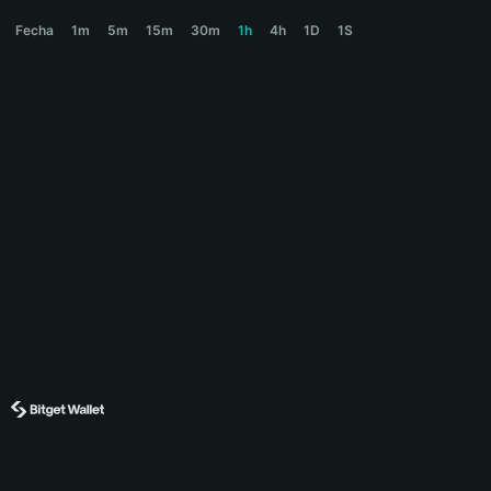
COLLECT Price Chart
Fecha
1m
5m
15m
30m
1h
4h
1D
1S