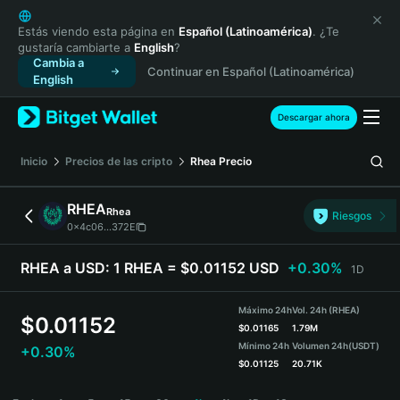
English
日本語
Estás viendo esta página en
Español (Latinoamérica)
. ¿Te
gustaría cambiarte a
English
?
Tiếng Việt
Cambia a
Continuar en Español (Latinoamérica)
Русский
English
Español (Latinoamérica)
Türkçe
Descargar ahora
Italiano
Français
Inicio
Precios de las cripto
Rhea
Precio
Deutsch
简体中文
RHEA
Rhea
Riesgos
繁體中文
0x4c06...372E
Português (Portugal)
Bahasa Indonesia
RHEA a USD:
1 RHEA = $0.01152 USD
+0.30%
1D
ภาษาไทย
हिन्दी
Máximo 24h
Vol. 24h (RHEA)
$
0.01152
বাংলা
$
0.01165
1.79M
Mínimo 24h
Volumen 24h
(USDT)
+0.30%
Español
$
0.01125
20.71K
Português (Brasil)
RHEA Price Chart
Español (Argentina)