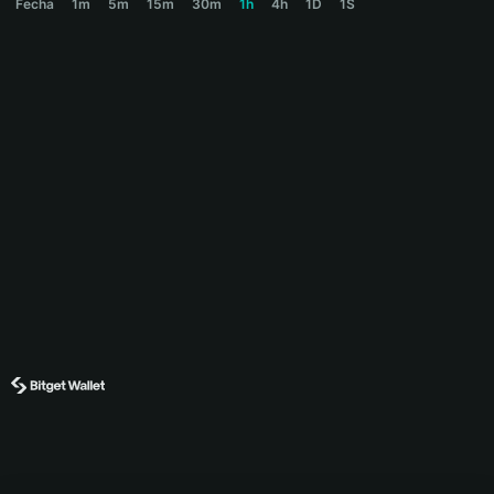
Fecha
1m
5m
15m
30m
1h
4h
1D
1S