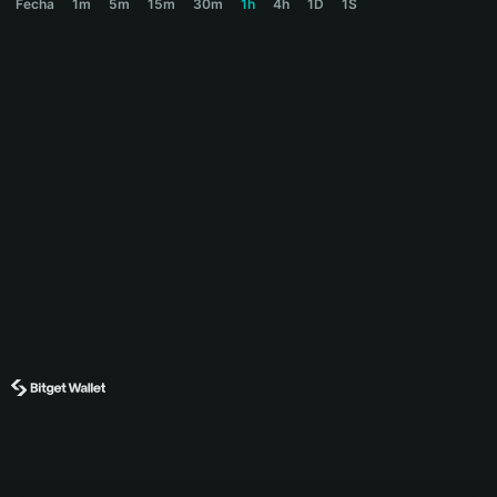
Fecha
1m
5m
15m
30m
1h
4h
1D
1S