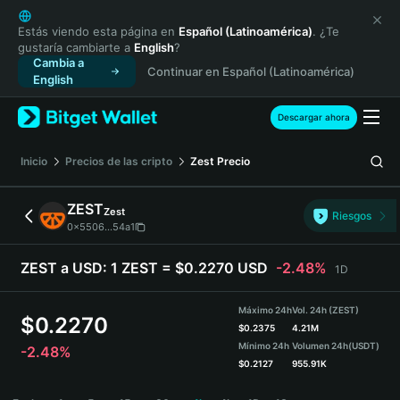
English
日本語
Estás viendo esta página en
Español (Latinoamérica)
. ¿Te
gustaría cambiarte a
English
?
Tiếng Việt
Cambia a
Continuar en Español (Latinoamérica)
Русский
English
Español (Latinoamérica)
Türkçe
Descargar ahora
Italiano
Français
Inicio
Precios de las cripto
Zest
Precio
Deutsch
简体中文
ZEST
Zest
Riesgos
繁體中文
0x5506...54a1
Português (Portugal)
Bahasa Indonesia
ZEST a USD:
1 ZEST = $0.2270 USD
-2.48%
1D
ภาษาไทย
हिन्दी
Máximo 24h
Vol. 24h (ZEST)
$
0.2270
বাংলা
$
0.2375
4.21M
Mínimo 24h
Volumen 24h
(USDT)
-2.48%
Español
$
0.2127
955.91K
Português (Brasil)
ZEST Price Chart
Español (Argentina)