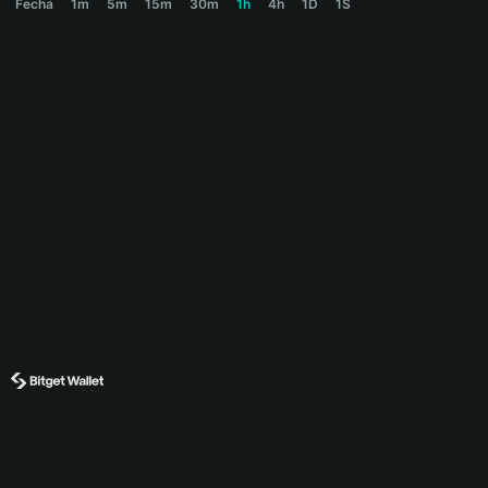
Fecha
1m
5m
15m
30m
1h
4h
1D
1S