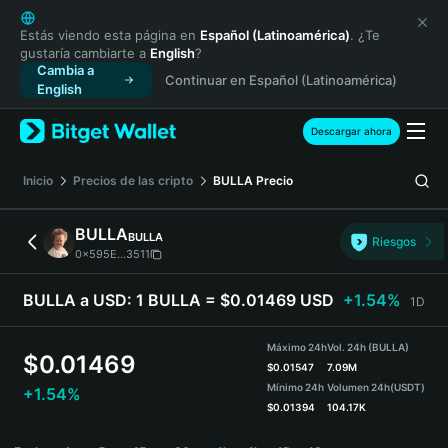
English
日本語
Estás viendo esta página en
Español (Latinoamérica)
. ¿Te
gustaría cambiarte a
English
?
Tiếng Việt
Cambia a
Continuar en Español (Latinoamérica)
Русский
English
Español (Latinoamérica)
Türkçe
Descargar ahora
Italiano
Français
Inicio
Precios de las cripto
BULLA
Precio
Deutsch
简体中文
BULLA
BULLA
Riesgos
繁體中文
0x595E...3511
Português (Portugal)
Bahasa Indonesia
BULLA a USD:
1 BULLA = $0.01469 USD
+1.54%
1D
ภาษาไทย
हिन्दी
Máximo 24h
Vol. 24h (BULLA)
$
0.01469
বাংলা
$
0.01547
7.09M
Mínimo 24h
Volumen 24h
(USDT)
+1.54%
Español
$
0.01394
104.17K
Português (Brasil)
BULLA Price Chart
Español (Argentina)