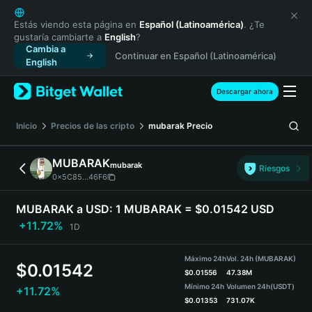
English
日本語
Estás viendo esta página en
Español (Latinoamérica)
. ¿Te
gustaría cambiarte a
English
?
Tiếng Việt
Cambia a
Continuar en Español (Latinoamérica)
Русский
English
Español (Latinoamérica)
Türkçe
Descargar ahora
Italiano
Français
Inicio
Precios de las cripto
mubarak
Precio
Deutsch
简体中文
MUBARAK
mubarak
Riesgos
繁體中文
0x5C85...46F6
Português (Portugal)
Bahasa Indonesia
MUBARAK a USD:
1 MUBARAK = $0.01542 USD
ภาษาไทย
+11.72%
1D
हिन्दी
বাংলা
Máximo 24h
Vol. 24h (MUBARAK)
$
0.01542
Español
$
0.01556
47.38M
Mínimo 24h
Volumen 24h
(USDT)
+11.72%
Português (Brasil)
$
0.01353
731.07K
Español (Argentina)