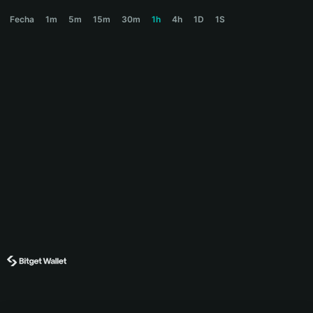
MUBARAK Price Chart
Fecha
1m
5m
15m
30m
1h
4h
1D
1S