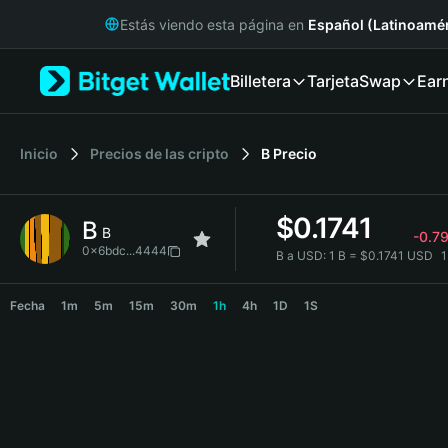
English
Estás viendo esta página en
Español (Latinoamér
日本語
Tiếng Việt
Billetera
Tarjeta
Swap
Ear
Русский
Español (Latinoamérica)
Türkçe
Italiano
Inicio
Precios de las cripto
B
Precio
Français
Deutsch
$
0.1741
B
简体中文
B
-0.7
繁體中文
0x6bdc...4444
B a USD:
1 B = $0.1741 USD
Português (Portugal)
B Price Chart
Bahasa Indonesia
Fecha
1m
5m
15m
30m
1h
4h
1D
1S
ภาษาไทย
हिन्दी
বাংলা
Español
Português (Brasil)
Español (Argentina)