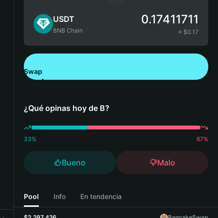
0.17411711
USDT
BNB Chain
≈ $
0.17
Swap
Descarga Bitget Wallet
¿Qué opinas hoy de B?
33
%
67
%
Bueno
Malo
Pool
Info
En tendencia
$2,297,426
PancakeSwap