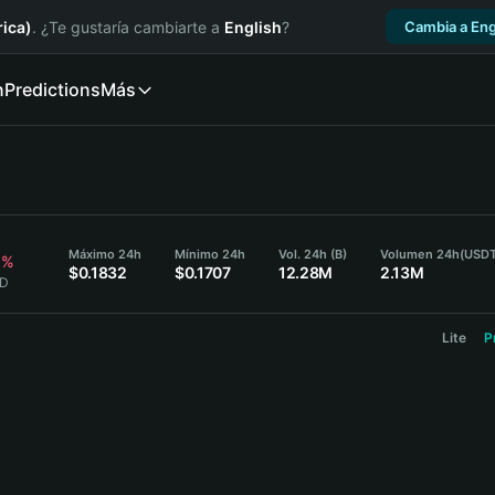
ica)
. ¿Te gustaría cambiarte a
English
?
Cambia a Eng
n
Predictions
Más
Máximo 24h
Mínimo 24h
Vol. 24h (B)
Volumen 24h
(USDT
9%
$0.1832
$0.1707
12.28M
2.13M
1D
Lite
P