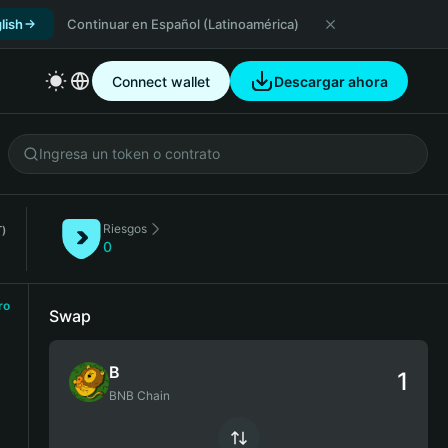
lish
Continuar en Español (Latinoamérica)
Connect wallet
Descargar ahora
Riesgos
)
0
ro
Swap
B
BNB Chain