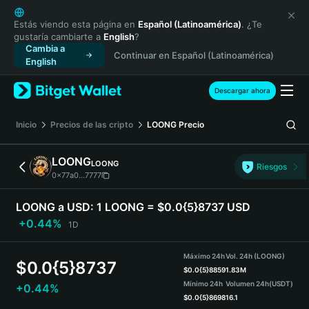
English
日本語
Estás viendo esta página en
Español (Latinoamérica)
. ¿Te
gustaría cambiarte a
English
?
Tiếng Việt
Cambia a
Continuar en Español (Latinoamérica)
Русский
English
Español (Latinoamérica)
Türkçe
Descargar ahora
Italiano
Français
Inicio
Precios de las cripto
LOONG
Precio
Deutsch
简体中文
LOONG
LOONG
Riesgos
繁體中文
0x77a0...7777
Português (Portugal)
Bahasa Indonesia
LOONG a USD:
1 LOONG = $0.0{5}8737 USD
ภาษาไทย
+0.44%
1D
हिन्दी
বাংলা
Máximo 24h
Vol. 24h (LOONG)
$
0.0{5}8737
Español
$
0.0{5}8859
1.83M
Mínimo 24h
Volumen 24h
(USDT)
+0.44%
Português (Brasil)
$
0.0{5}8698
16.1
Español (Argentina)