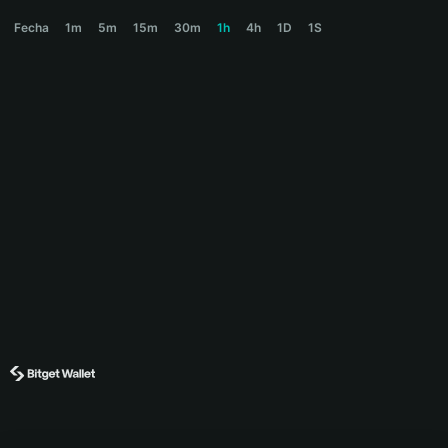
LOONG Price Chart
Fecha
1m
5m
15m
30m
1h
4h
1D
1S