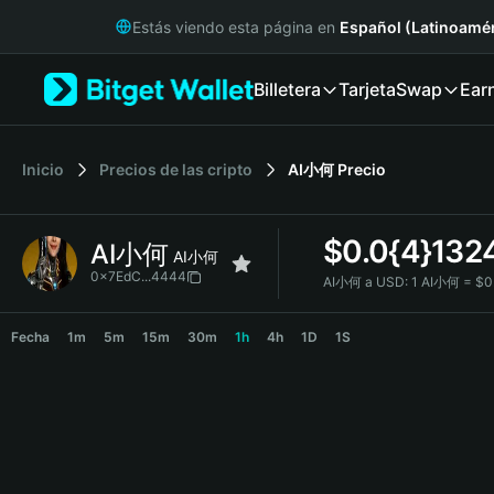
English
Estás viendo esta página en
Español (Latinoamér
日本語
Tiếng Việt
Billetera
Tarjeta
Swap
Ear
Русский
Español (Latinoamérica)
Türkçe
Italiano
Inicio
Precios de las cripto
AI小何
Precio
Français
Deutsch
$
0.0{4}132
AI小何
简体中文
AI小何
繁體中文
0x7EdC...4444
AI小何 a USD:
1 AI小何 = $0
Português (Portugal)
AI小何 Price Chart
Bahasa Indonesia
Fecha
1m
5m
15m
30m
1h
4h
1D
1S
ภาษาไทย
हिन्दी
বাংলা
Español
Português (Brasil)
Español (Argentina)