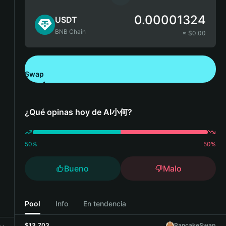
0.00001324
USDT
BNB Chain
≈ $
0.00
Swap
Descarga Bitget Wallet
¿Qué opinas hoy de AI小何?
50
%
50
%
Bueno
Malo
Pool
Info
En tendencia
$13,703
PancakeSwap