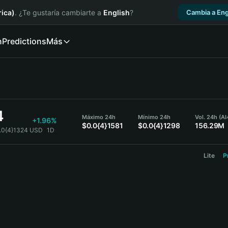
ica)
. ¿Te gustaría cambiarte a
English
?
Cambia a Eng
n
Predictions
Más
4
Máximo 24h
Mínimo 24h
Vol. 24h (A
+1.96%
$0.0{4}1581
$0.0{4}1298
156.29M
.0{4}1324 USD
1D
Lite
P