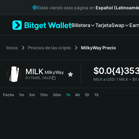
English
Estás viendo esta página en
Español (Latinoamér
日本語
Tiếng Việt
Billetera
Tarjeta
Swap
Ear
Русский
Español (Latinoamérica)
Türkçe
Italiano
Inicio
Precios de las cripto
MilkyWay
Precio
Français
Deutsch
$
0.0{4}35
MILK
简体中文
MilkyWay
繁體中文
0x7b4B...1AcD
MILK a USD:
1 MILK = $0
Português (Portugal)
MILK Price Chart
Bahasa Indonesia
Fecha
1m
5m
15m
30m
1h
4h
1D
1S
ภาษาไทย
हिन्दी
বাংলা
Español
Português (Brasil)
Español (Argentina)