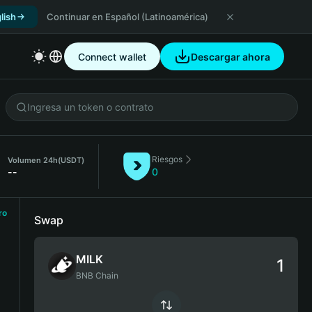
lish
Continuar en Español (Latinoamérica)
Connect wallet
Descargar ahora
Riesgos
Volumen 24h
(USDT)
--
0
ro
Swap
MILK
BNB Chain