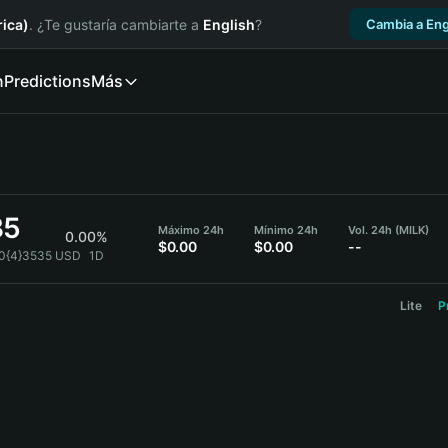
ica)
. ¿Te gustaría cambiarte a
English
?
Cambia a Eng
n
Predictions
Más
35
Máximo 24h
Mínimo 24h
Vol. 24h (MILK)
0.00%
$0.00
$0.00
--
.0{4}3535 USD
1D
Lite
P