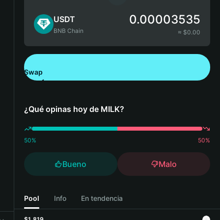
0.00003535
USDT
BNB Chain
≈ $
0.00
Swap
Descarga Bitget Wallet
¿Qué opinas hoy de MILK?
50
%
50
%
Bueno
Malo
Pool
Info
En tendencia
$1,819