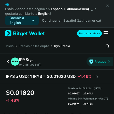
English
日本語
Estás viendo esta página en
Español (Latinoamérica)
. ¿Te
gustaría cambiarte a
English
?
Tiếng Việt
Cambia a
Continuar en Español (Latinoamérica)
Русский
English
Español (Latinoamérica)
Türkçe
Descargar ahora
Italiano
Français
Inicio
Precios de las cripto
Irys
Precio
Deutsch
简体中文
IRYS
Irys
Riesgos
繁體中文
0x9115...035d
Português (Portugal)
Bahasa Indonesia
IRYS a USD:
1 IRYS = $0.01620 USD
-1.46%
1D
ภาษาไทย
हिन्दी
Máximo 24h
Vol. 24h (IRYS)
$
0.01620
বাংলা
$
0.01667
22.64M
Mínimo 24h
Volumen 24h
(USDT)
-1.46%
Español
$
0.01574
367.13K
Português (Brasil)
IRYS Price Chart
Español (Argentina)