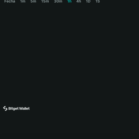
Fecha
1m
5m
15m
30m
1h
4h
1D
1S