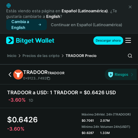
English
日本語
Estás viendo esta página en
Español (Latinoamérica)
. ¿Te
gustaría cambiarte a
English
?
Tiếng Việt
Cambia a
Continuar en Español (Latinoamérica)
Русский
English
Español (Latinoamérica)
Türkçe
Descargar ahora
Italiano
Français
Inicio
Precios de las cripto
TRADOOR
Precio
Deutsch
简体中文
TRADOOR
TRADOOR
Riesgos
繁體中文
0x9123...F492
Português (Portugal)
Bahasa Indonesia
TRADOOR a USD:
1 TRADOOR = $0.6426 USD
ภาษาไทย
-3.60%
1D
हिन्दी
বাংলা
Máximo 24h
Vol. 24h (TRADOOR)
$
0.6426
Español
$
0.7061
2.07M
Mínimo 24h
Volumen 24h
(USDT)
-3.60%
Português (Brasil)
$
0.6287
1.33M
Español (Argentina)