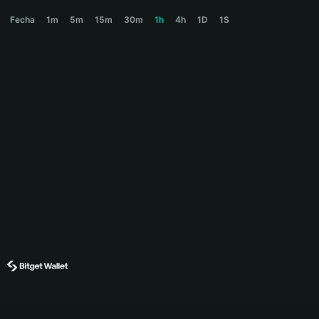
TRADOOR Price Chart
Fecha
1m
5m
15m
30m
1h
4h
1D
1S