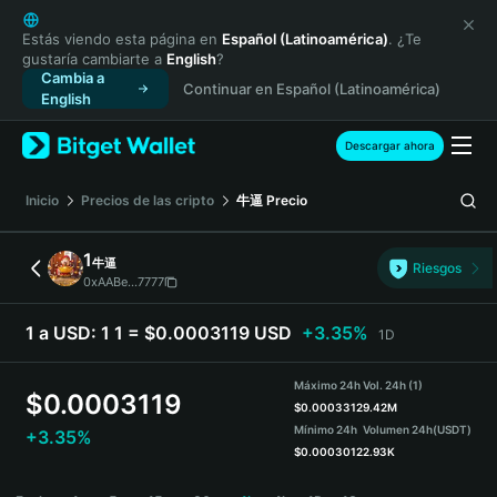
English
日本語
Estás viendo esta página en
Español (Latinoamérica)
. ¿Te
gustaría cambiarte a
English
?
Tiếng Việt
Cambia a
Continuar en Español (Latinoamérica)
Русский
English
Español (Latinoamérica)
Türkçe
Descargar ahora
Italiano
Français
Inicio
Precios de las cripto
牛逼
Precio
Deutsch
简体中文
1
牛逼
Riesgos
繁體中文
0xAABe...7777
Português (Portugal)
Bahasa Indonesia
1 a USD:
1 1 = $0.0003119 USD
+3.35%
1D
ภาษาไทย
हिन्दी
Máximo 24h
Vol. 24h (1)
$
0.0003119
বাংলা
$
0.0003312
9.42M
Mínimo 24h
Volumen 24h
(USDT)
+3.35%
Español
$
0.0003012
2.93K
Português (Brasil)
1 Price Chart
Español (Argentina)