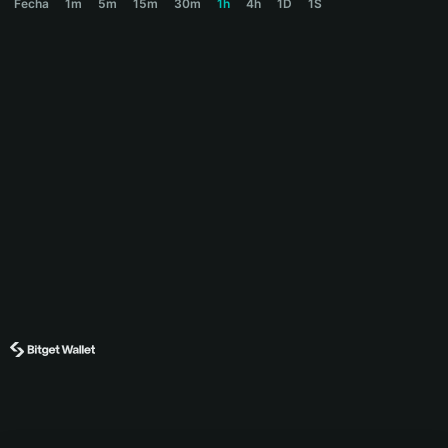
Fecha
1m
5m
15m
30m
1h
4h
1D
1S