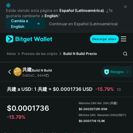
English
日本語
Estás viendo esta página en
Español (Latinoamérica)
. ¿Te
gustaría cambiarte a
English
?
Tiếng Việt
Cambia a
Continuar en Español (Latinoamérica)
Русский
English
Español (Latinoamérica)
Türkçe
Descargar ahora
Italiano
Français
Inicio
Precios de las cripto
Build N Build
Precio
Deutsch
简体中文
共建
Build N Build
Riesgos
繁體中文
0xB2aC...4444
Português (Portugal)
Bahasa Indonesia
共建 a USD:
1 共建 = $0.0001736 USD
-15.79%
1D
ภาษาไทย
हिन्दी
Máximo 24h
Vol. 24h (共建)
$
0.0001736
বাংলা
$
0.0002072
91.61M
Mínimo 24h
Volumen 24h
(USDT)
-15.79%
Español
$
0.0001716
15.9K
Português (Brasil)
共建 Price Chart
Español (Argentina)