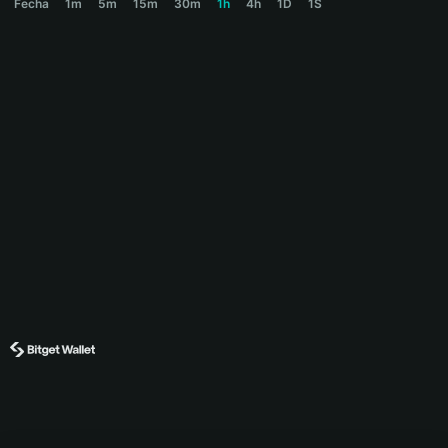
Fecha
1m
5m
15m
30m
1h
4h
1D
1S