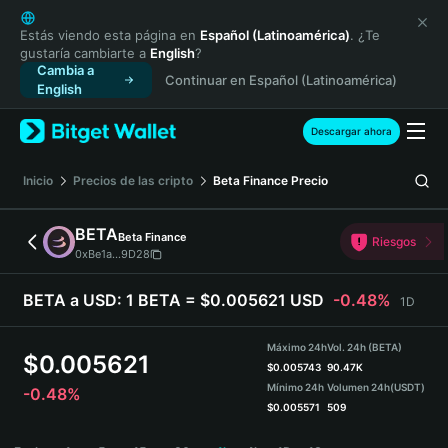
English
日本語
Estás viendo esta página en
Español (Latinoamérica)
. ¿Te
gustaría cambiarte a
English
?
Tiếng Việt
Cambia a
Continuar en Español (Latinoamérica)
Русский
English
Español (Latinoamérica)
Türkçe
Descargar ahora
Italiano
Français
Inicio
Precios de las cripto
Beta Finance
Precio
Deutsch
简体中文
BETA
Beta Finance
Riesgos
繁體中文
0xBe1a...9D28
Português (Portugal)
Bahasa Indonesia
BETA a USD:
1 BETA = $0.005621 USD
-0.48%
1D
ภาษาไทย
हिन्दी
Máximo 24h
Vol. 24h (BETA)
$
0.005621
বাংলা
$
0.005743
90.47K
Mínimo 24h
Volumen 24h
(USDT)
-0.48%
Español
$
0.005571
509
Português (Brasil)
BETA Price Chart
Español (Argentina)