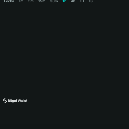
Fecha
1m
5m
15m
30m
1h
4h
1D
1S