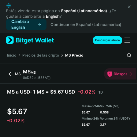
English
日本語
Estás viendo esta página en
Español (Latinoamérica)
. ¿Te
gustaría cambiarte a
English
?
Tiếng Việt
Cambia a
Continuar en Español (Latinoamérica)
Русский
English
Español (Latinoamérica)
Türkçe
Descargar ahora
Italiano
Français
Inicio
Precios de las cripto
MS
Precio
Deutsch
简体中文
MS
MS
MS
Riesgos
繁體中文
0xD32e...535A
Português (Portugal)
Bahasa Indonesia
MS a USD:
1 MS = $5.67 USD
-0.02%
1D
ภาษาไทย
हिन्दी
Máximo 24h
Vol. 24h (MS)
$
5.67
বাংলা
$
5.67
0.558
Mínimo 24h
Volumen 24h
(USDT)
-0.02%
Español
$
5.67
3.17
Português (Brasil)
MS Price Chart
Español (Argentina)