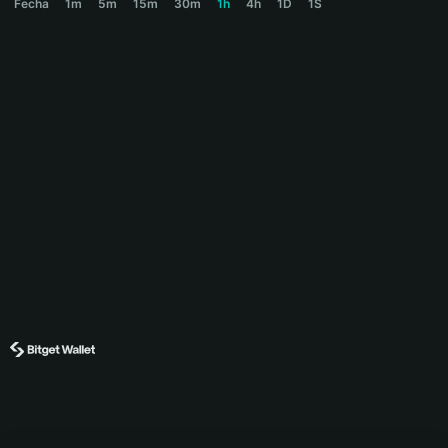
Fecha
1m
5m
15m
30m
1h
4h
1D
1S