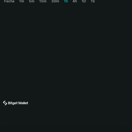
Fecha
1m
5m
15m
30m
1h
4h
1D
1S