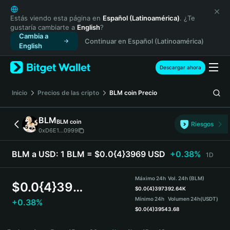
English
日本語
Estás viendo esta página en
Español (Latinoamérica)
. ¿Te
gustaría cambiarte a
English
?
Tiếng Việt
Cambia a
Continuar en Español (Latinoamérica)
Русский
English
Español (Latinoamérica)
Türkçe
Descargar ahora
Italiano
Français
Inicio
Precios de las cripto
BLM coin
Precio
Deutsch
简体中文
BLM
BLM coin
Riesgos
繁體中文
0xD6E1...0999
Português (Portugal)
Bahasa Indonesia
BLM a USD:
1 BLM = $0.0{4}3969 USD
+0.38%
1D
ภาษาไทย
हिन्दी
Máximo 24h
Vol. 24h (BLM)
$
0.0{4}3969
বাংলা
$
0.0{4}3973
92.64K
Mínimo 24h
Volumen 24h
(USDT)
+0.38%
Español
$
0.0{4}3954
3.68
Português (Brasil)
BLM Price Chart
Español (Argentina)