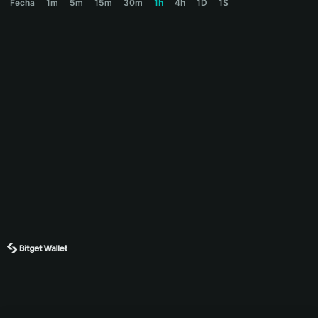
Fecha
1m
5m
15m
30m
1h
4h
1D
1S