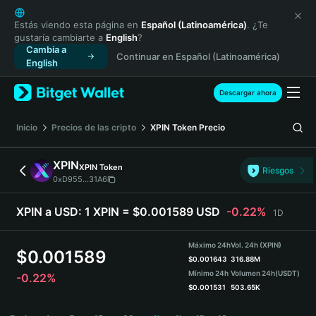
English
日本語
Estás viendo esta página en
Español (Latinoamérica)
. ¿Te
gustaría cambiarte a
English
?
Tiếng Việt
Cambia a
Continuar en Español (Latinoamérica)
Русский
English
Español (Latinoamérica)
Türkçe
Descargar ahora
Italiano
Français
Inicio
Precios de las cripto
XPIN Token
Precio
Deutsch
简体中文
XPIN
XPIN Token
Riesgos
繁體中文
0xD955...31A6
Português (Portugal)
Bahasa Indonesia
XPIN a USD:
1 XPIN = $0.001589 USD
-0.22%
1D
ภาษาไทย
हिन्दी
Máximo 24h
Vol. 24h (XPIN)
$
0.001589
বাংলা
$
0.001643
316.88M
Mínimo 24h
Volumen 24h
(USDT)
-0.22%
Español
$
0.001531
503.65K
Português (Brasil)
XPIN Price Chart
Español (Argentina)