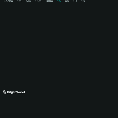
Fecha
1m
5m
15m
30m
1h
4h
1D
1S