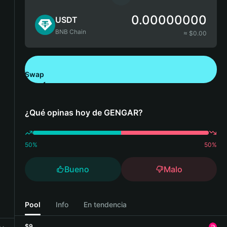
0.00000000
USDT
BNB Chain
≈ $
0.00
Swap
Descarga Bitget Wallet
¿Qué opinas hoy de GENGAR?
50
%
50
%
Bueno
Malo
Pool
Info
En tendencia
$9