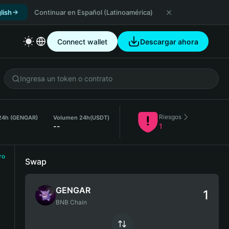
lish
Continuar en Español (Latinoamérica)
Connect wallet
Descargar ahora
Riesgos
 24h (GENGAR)
Volumen 24h
(USDT)
--
1
ro
Swap
GENGAR
BNB Chain