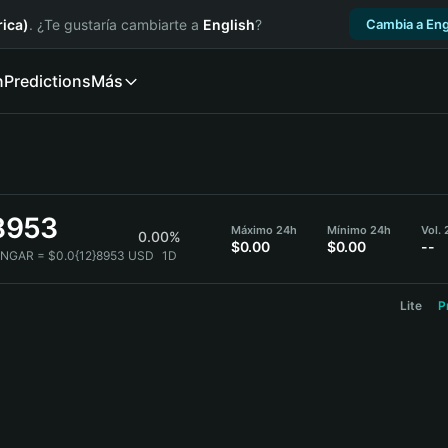
ica)
. ¿Te gustaría cambiarte a
English
?
Cambia a Eng
n
Predictions
Más
8953
Máximo 24h
Mínimo 24h
Vol.
0.00%
$0.00
$0.00
--
ENGAR = $0.0{12}8953 USD
1D
Lite
P