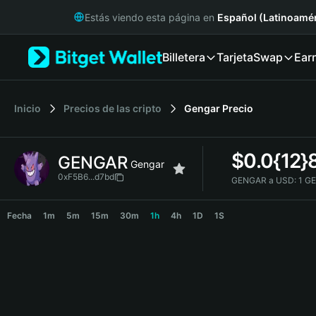
English
Estás viendo esta página en
Español (Latinoamér
日本語
Tiếng Việt
Billetera
Tarjeta
Swap
Ear
Русский
Español (Latinoamérica)
Türkçe
Italiano
Inicio
Precios de las cripto
Gengar
Precio
Français
Deutsch
$
0.0{12}
GENGAR
简体中文
Gengar
繁體中文
0xF5B6...d7bd
GENGAR a USD:
1 G
Português (Portugal)
GENGAR Price Chart
Bahasa Indonesia
Fecha
1m
5m
15m
30m
1h
4h
1D
1S
ภาษาไทย
हिन्दी
বাংলা
Español
Português (Brasil)
Español (Argentina)