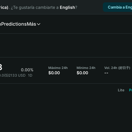
ica)
. ¿Te gustaría cambiarte a
English
?
Cambia a Eng
n
Predictions
Más
3
Máximo 24h
Mínimo 24h
Vol. 24h (好日子)
0.00%
$0.00
$0.00
--
.0{5}2133 USD
1D
Lite
P