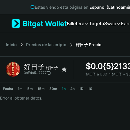
English
Estás viendo esta página en
Español (Latinoamér
日本語
Tiếng Việt
Billetera
Tarjeta
Swap
Ear
Русский
Español (Latinoamérica)
Türkçe
Italiano
Inicio
Precios de las cripto
好日子
Precio
Français
Deutsch
$
0.0{5}213
好日子
简体中文
好日子
繁體中文
0xFda5...7777
好日子 a USD:
1 好日子 = $0
Português (Portugal)
好日子 Price Chart
Bahasa Indonesia
Fecha
1m
5m
15m
30m
1h
4h
1D
1S
ภาษาไทย
Error al obtener datos.
हिन्दी
বাংলা
Español
Português (Brasil)
Español (Argentina)