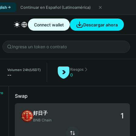
lish
Continuar en Español (Latinoamérica)
Connect wallet
Descargar ahora
Riesgos
Volumen 24h
(USDT)
--
0
ro
Swap
好日子
BNB Chain