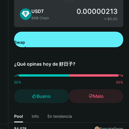
0.00000213
USDT
BNB Chain
≈ $
0.00
Swap
Descarga Bitget Wallet
¿Qué opinas hoy de 好日子?
50
%
50
%
Bueno
Malo
Pool
Info
En tendencia
$4,078
PancakeSwap