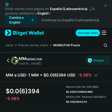
English
日本語
Estás viendo esta página en
Español (Latinoamérica)
. ¿Te
gustaría cambiarte a
English
?
Tiếng Việt
Cambia a
Continuar en Español (Latinoamérica)
Русский
English
Español (Latinoamérica)
Türkçe
Descargar ahora
Italiano
Français
Inicio
Precios de las cripto
MOMO.FUN
Precio
Deutsch
简体中文
MM
MOMO.FUN
Riesgos
繁體中文
0xa534...4A59
Português (Portugal)
Bahasa Indonesia
MM a USD:
1 MM = $0.0{6}394 USD
-5.56%
1D
ภาษาไทย
हिन्दी
Máximo 24h
Vol. 24h (MM)
$
0.0{6}394
বাংলা
$
0.0{6}4329
848.86M
Mínimo 24h
Volumen 24h
(USDT)
-5.56%
Español
$
0.0{6}2909
334
Português (Brasil)
MM Price Chart
Español (Argentina)