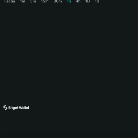
Fecha
1m
5m
15m
30m
1h
4h
1D
1S