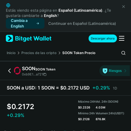
English
日本語
Estás viendo esta página en
Español (Latinoamérica)
. ¿Te
gustaría cambiarte a
English
?
Tiếng Việt
Cambia a
Continuar en Español (Latinoamérica)
Русский
English
Español (Latinoamérica)
Türkçe
Descargar ahora
Italiano
Français
Inicio
Precios de las cripto
SOON Token
Precio
Deutsch
简体中文
SOON
SOON Token
Riesgos
繁體中文
0xb9E1...a721
Português (Portugal)
Bahasa Indonesia
SOON a USD:
1 SOON = $0.2172 USD
+0.29%
1D
ภาษาไทย
हिन्दी
Máximo 24h
Vol. 24h (SOON)
$
0.2172
বাংলা
$
0.2326
4.03M
Mínimo 24h
Volumen 24h
(USDT)
+0.29%
Español
$
0.2126
876.8K
Português (Brasil)
SOON Price Chart
Español (Argentina)