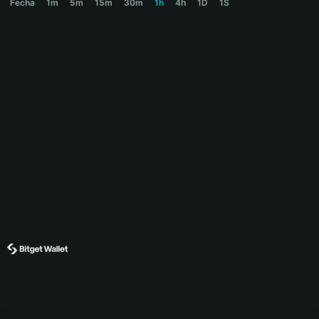
Fecha
1m
5m
15m
30m
1h
4h
1D
1S