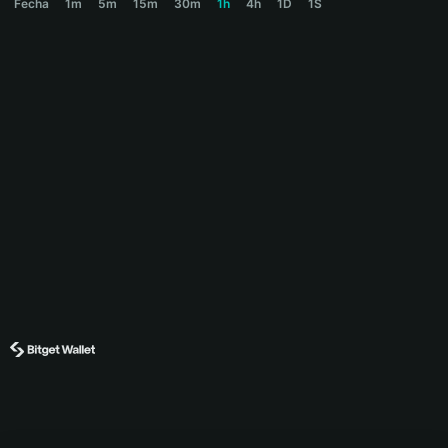
Fecha
1m
5m
15m
30m
1h
4h
1D
1S