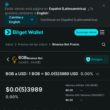
English
日本語
Estás viendo esta página en
Español (Latinoamérica)
. ¿Te
gustaría cambiarte a
English
?
Tiếng Việt
Cambia a
Continuar en Español (Latinoamérica)
Русский
English
Español (Latinoamérica)
Türkçe
Descargar ahora
Italiano
Français
Inicio
Precios de las cripto
Binance Bot
Precio
Deutsch
简体中文
BOB
Binance Bot
Riesgos
繁體中文
0xb9E6...4444
Português (Portugal)
Bahasa Indonesia
BOB a USD:
1 BOB = $0.0{5}3989 USD
0.00%
1D
ภาษาไทย
हिन्दी
Máximo 24h
Vol. 24h (BOB)
$
0.0{5}3989
বাংলা
$
0.00
--
Mínimo 24h
Volumen 24h
(USDT)
0.00%
Español
$
0.00
--
Português (Brasil)
BOB Price Chart
Español (Argentina)