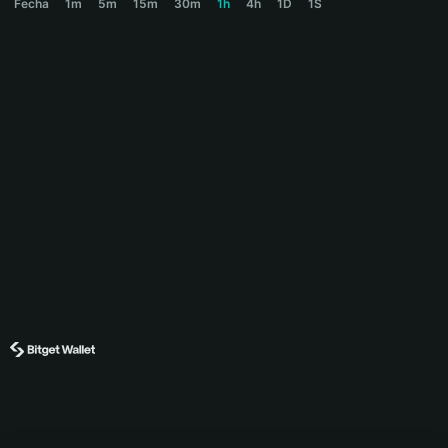
Fecha
1m
5m
15m
30m
1h
4h
1D
1S