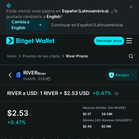
English
日本語
Estás viendo esta página en
Español (Latinoamérica)
. ¿Te
gustaría cambiarte a
English
?
Tiếng Việt
Cambia a
Continuar en Español (Latinoamérica)
Русский
English
Español (Latinoamérica)
Türkçe
Descargar ahora
Italiano
Français
Inicio
Precios de las cripto
River
Precio
Deutsch
简体中文
RIVER
River
Riesgos
繁體中文
0xdA7A...52B3
Português (Portugal)
Bahasa Indonesia
RIVER a USD:
1 RIVER = $2.53 USD
+0.47%
1D
ภาษาไทย
हिन्दी
Máximo 24h
Vol. 24h (RIVER)
$
2.53
বাংলা
$
2.57
36.38K
Mínimo 24h
Volumen 24h
(USDT)
+0.47%
Español
$
2.46
92.16K
Português (Brasil)
RIVER Price Chart
Español (Argentina)