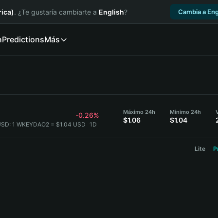
ica)
. ¿Te gustaría cambiarte a
English
?
Cambia a Eng
n
Predictions
Más
Máximo 24h
Mínimo 24h
-0.26%
$1.06
$1.04
USD:
1 WKEYDAO2 = $1.04 USD
1D
Lite
P