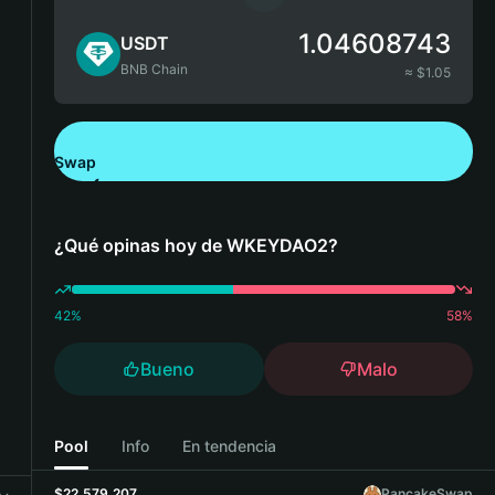
1.04608743
USDT
BNB Chain
≈ $
1.05
Swap
Descarga Bitget Wallet
¿Qué opinas hoy de WKEYDAO2?
42
%
58
%
Bueno
Malo
Pool
Info
En tendencia
$22,579,207
PancakeSwap