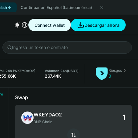
lish
Continuar en Español (Latinoamérica)
Connect wallet
Descargar ahora
Riesgos
Vol. 24h (WKEYDAO2)
Volumen 24h
(USDT)
255.66K
267.44K
0
ro
Swap
WKEYDAO2
BNB Chain