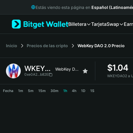
English
Estás viendo esta página en
Español (Latinoamér
日本語
Tiếng Việt
Billetera
Tarjeta
Swap
Ear
Русский
Español (Latinoamérica)
Türkçe
Italiano
Inicio
Precios de las cripto
WebKey DAO 2.0
Precio
Français
Deutsch
$
1.04
WKEYDAO2
简体中文
WebKey DAO 2.0
繁體中文
0xe0A2...b82E
WKEYDAO2 a 
Português (Portugal)
WKEYDAO2 Price Chart
Bahasa Indonesia
Fecha
1m
5m
15m
30m
1h
4h
1D
1S
ภาษาไทย
हिन्दी
বাংলা
Español
Português (Brasil)
Español (Argentina)