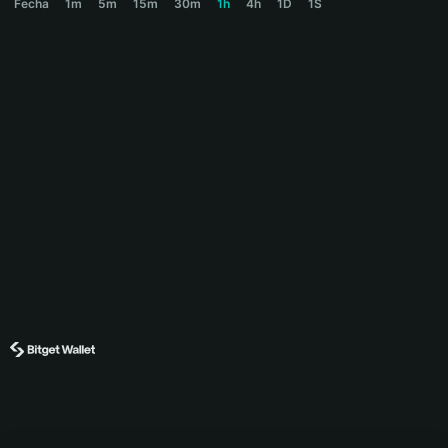
Fecha
1m
5m
15m
30m
1h
4h
1D
1S