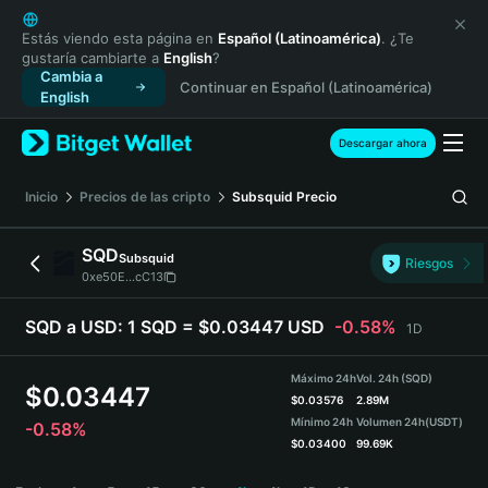
English
日本語
Estás viendo esta página en
Español (Latinoamérica)
. ¿Te
gustaría cambiarte a
English
?
Tiếng Việt
Cambia a
Continuar en Español (Latinoamérica)
Русский
English
Español (Latinoamérica)
Türkçe
Descargar ahora
Italiano
Français
Inicio
Precios de las cripto
Subsquid
Precio
Deutsch
简体中文
SQD
Subsquid
Riesgos
繁體中文
0xe50E...cC13
Português (Portugal)
Bahasa Indonesia
SQD a USD:
1 SQD = $0.03447 USD
-0.58%
1D
ภาษาไทย
हिन्दी
Máximo 24h
Vol. 24h (SQD)
$
0.03447
বাংলা
$
0.03576
2.89M
Mínimo 24h
Volumen 24h
(USDT)
-0.58%
Español
$
0.03400
99.69K
Português (Brasil)
SQD Price Chart
Español (Argentina)