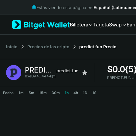
English
Estás viendo esta página en
Español (Latinoamér
日本語
Tiếng Việt
Billetera
Tarjeta
Swap
Ear
Русский
Español (Latinoamérica)
Türkçe
Italiano
Inicio
Precios de las cripto
predict.fun
Precio
Français
Deutsch
$
0.0{5
PREDICT.FUN
简体中文
predict.fun
繁體中文
0xeDA4...4444
PREDICT.FUN a 
Português (Portugal)
PREDICT.FUN Price Chart
Bahasa Indonesia
Fecha
1m
5m
15m
30m
1h
4h
1D
1S
ภาษาไทย
हिन्दी
বাংলা
Español
Português (Brasil)
Español (Argentina)