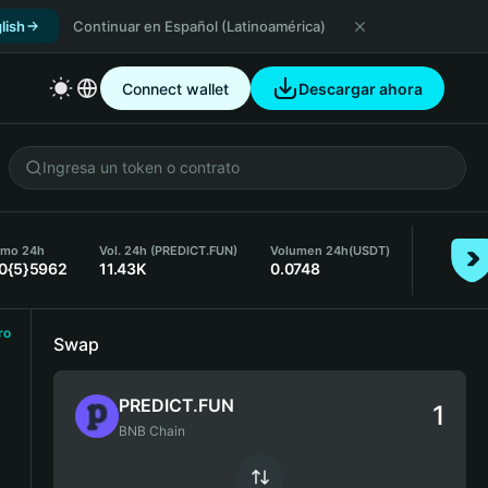
lish
Continuar en Español (Latinoamérica)
Connect wallet
Descargar ahora
imo 24h
Vol. 24h (PREDICT.FUN)
Volumen 24h
(USDT)
.0{5}5962
11.43K
0.0748
ro
Swap
PREDICT.FUN
BNB Chain