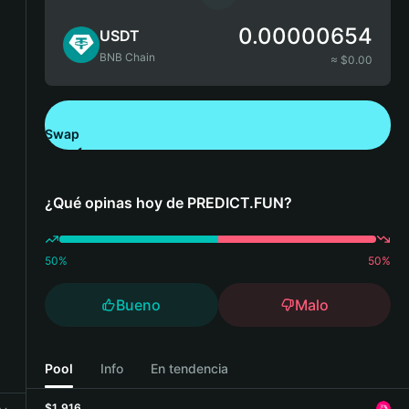
0.00000654
USDT
BNB Chain
≈ $
0.00
Swap
Descarga Bitget Wallet
¿Qué opinas hoy de PREDICT.FUN?
50
%
50
%
Bueno
Malo
Pool
Info
En tendencia
$1,916