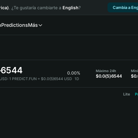
ica)
. ¿Te gustaría cambiarte a
English
?
Cambia a Eng
n
Predictions
Más
}6544
Máximo 24h
Mín
0.00%
$0.0{5}6544
$0
USD:
1 PREDICT.FUN = $0.0{5}6544 USD
1D
Lite
P