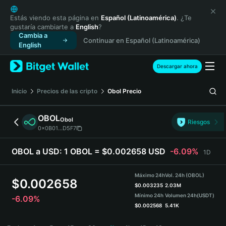
English
日本語
Estás viendo esta página en
Español (Latinoamérica)
. ¿Te
gustaría cambiarte a
English
?
Tiếng Việt
Cambia a
Continuar en Español (Latinoamérica)
Русский
English
Español (Latinoamérica)
Türkçe
Descargar ahora
Italiano
Français
Inicio
Precios de las cripto
Obol
Precio
Deutsch
简体中文
OBOL
Obol
Riesgos
繁體中文
0x0B01...D5F7
Português (Portugal)
Bahasa Indonesia
OBOL a USD:
1 OBOL = $0.002658 USD
-6.09%
1D
ภาษาไทย
हिन्दी
Máximo 24h
Vol. 24h (OBOL)
$
0.002658
বাংলা
$
0.003235
2.03M
Mínimo 24h
Volumen 24h
(USDT)
-6.09%
Español
$
0.002568
5.41K
Português (Brasil)
OBOL Price Chart
Español (Argentina)