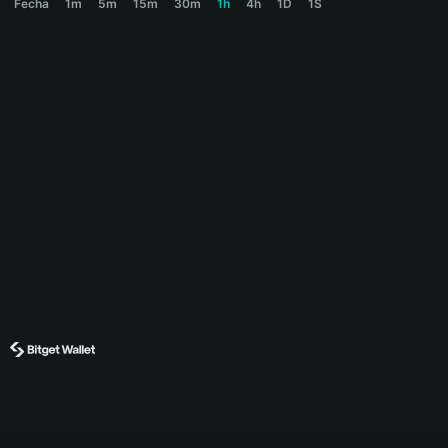
Fecha
1m
5m
15m
30m
1h
4h
1D
1S