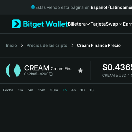
English
Estás viendo esta página en
Español (Latinoamér
日本語
Tiếng Việt
Billetera
Tarjeta
Swap
Ear
Русский
Español (Latinoamérica)
Türkçe
Italiano
Inicio
Precios de las cripto
Cream Finance
Precio
Français
Deutsch
$
0.436
CREAM
简体中文
Cream Finance
繁體中文
0x2ba5...b200
CREAM a USD:
1
Português (Portugal)
CREAM Price Chart
Bahasa Indonesia
Fecha
1m
5m
15m
30m
1h
4h
1D
1S
ภาษาไทย
हिन्दी
বাংলা
Español
Português (Brasil)
Español (Argentina)