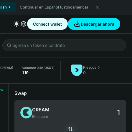
lish
Continuar en Español (Latinoamérica)
Connect wallet
Descargar ahora
Riesgos
 (CREAM)
Volumen 24h
(USDT)
119
0
ro
Swap
CREAM
Ethereum