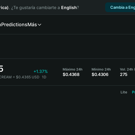
ica)
. ¿Te gustaría cambiarte a
English
?
Cambia a Eng
n
Predictions
Más
5
Máximo 24h
Mínimo 24h
Vol. 24h
+1.37%
$0.4368
$0.4306
275
 CREAM = $0.4365 USD
1D
Lite
P