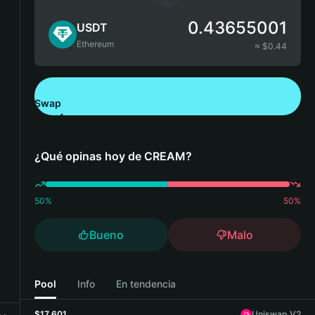
0.43655001
USDT
Ethereum
≈ $
0.44
Swap
Descarga Bitget Wallet
¿Qué opinas hoy de CREAM?
50
%
50
%
Bueno
Malo
Pool
Info
En tendencia
$17,601
Uniswap V2